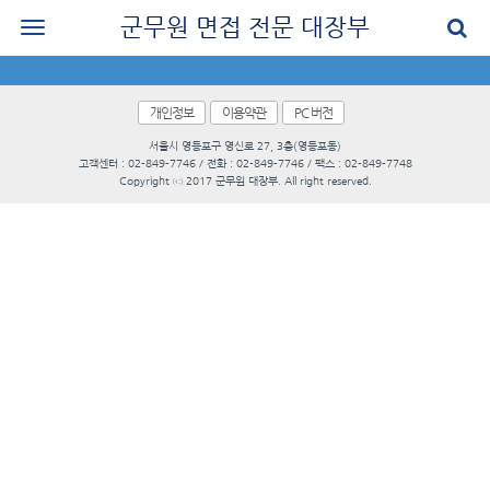
군무원 면접 전문 대장부
로그인
회원가입
개인정보
이용약관
PC 버전
서울시 영등포구 영신로 27, 3층(영등포동)
공지사항
고객센터 : 02-849-7746 / 전화 : 02-849-7746 / 팩스 : 02-849-7748
Copyright ⓒ 2017 군무원 대장부. All right reserved.
나의 강의실
군무원 면접 교재
군무원 면접 후기
질문과 답변
군무원 면접 신청
마이페이지