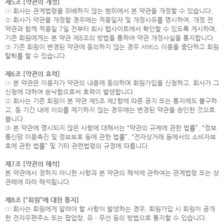
제5조 [약관의 개정]
① 회사는 관계법령을 위배하지 않는 범위에서 본 약관을 개정할 수 있습니다.
② 회사가 약관을 개정할 경우에는 적용일자 및 개정사유를 명시하여, 개정 전
약관과 함께 적용일 7일 전부터 회사 웹사이트에서 확인할 수 있도록 게시하며,
기존 회원에게는 본 약관 제8조의 방법을 통하여 약관 개정사실을 통지합니다.
③ 기존 회원이 변경된 약관에 동의하지 않는 경우 서비스 이용을 중단하고 회원
탈퇴를 할 수 있습니다.
제6조 [약관의 효력]
① 본 약관은 이용자가 약관의 내용에 동의하며 회원가입을 신청하고, 회사가 그
신청에 대하여 승낙함으로써 효력이 발생합니다.
② 회사는 기존 회원이 본 약관 제5조 제2항에 따른 공지 또는 통지에도 불구하
고, 동 기간 내에 이의를 제기하지 않는 경우에는 변경된 약관을 승인한 것으로
봅니다.
③ 본 약관에 명시되지 않은 사항에 대해서는 “약관의 규제에 관한 법률”, “정보
통신망 이용촉진 및 정보보호 등에 관한 법률”, “전자상거래 등에서의 소비자보
호에 관한 법률” 및 기타 관련법령의 규정에 따릅니다.
제7조 [약관의 해석]
본 약관에서 정하지 아니한 사항과 본 약관의 해석에 관하여는 관계법령 또는 상
관례에 따라 해석됩니다.
제8조 [“회원”에 대한 통지]
① 회사는 회원에게 알려야 할 사항이 발생하는 경우, 회원가입 시 회원이 공개
한 전자우편주소 또는 팝업창, 유ㆍ무선 등의 방법으로 통지할 수 있습니다.