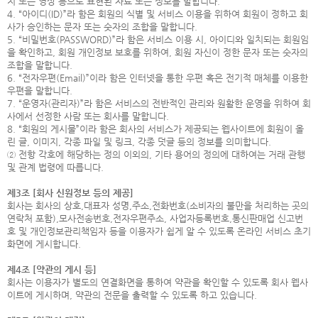
지 또는 영상 등으로 표현된 자료 또는 정보를 말합니다.
4. “아이디(ID)”라 함은 회원의 식별 및 서비스 이용을 위하여 회원이 정하고 회
사가 승인하는 문자 또는 숫자의 조합을 말합니다.
5. “비밀번호(PASSWORD)”라 함은 서비스 이용 시, 아이디와 일치되는 회원임
을 확인하고, 회원 개인정보 보호를 위하여, 회원 자신이 정한 문자 또는 숫자의
조합을 말합니다.
6. “전자우편(Email)”이라 함은 인터넷을 통한 우편 혹은 전기적 매체를 이용한
우편을 말합니다.
7. “운영자(관리자)”라 함은 서비스의 전반적인 관리와 원활한 운영을 위하여 회
사에서 선정한 사람 또는 회사를 말합니다.
8. “회원의 게시물”이라 함은 회사의 서비스가 제공되는 웹사이트에 회원이 올
린 글, 이미지, 각종 파일 및 링크, 각종 덧글 등의 정보를 의미합니다.
② 전항 각호에 해당하는 정의 이외의, 기타 용어의 정의에 대하여는 거래 관행
및 관계 법령에 따릅니다.
제3조 [회사 신원정보 등의 제공]
회사는 회사의 상호,대표자 성명,주소,전화번호(소비자의 불만을 처리하는 곳의
연락처 포함),모사전송번호,전자우편주소, 사업자등록번호,통신판매업 신고번
호 및 개인정보관리책임자 등을 이용자가 쉽게 알 수 있도록 온라인 서비스 초기
화면에 게시합니다.
제4조 [약관의 게시 등]
회사는 이용자가 별도의 연결화면을 통하여 약관을 확인할 수 있도록 회사 웹사
이트에 게시하며, 약관의 전문을 출력할 수 있도록 하고 있습니다.