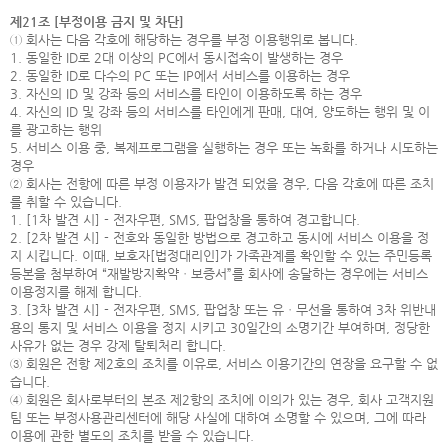
제21조 [부정이용 금지 및 차단]
① 회사는 다음 각호에 해당하는 경우를 부정 이용행위로 봅니다.
1. 동일한 ID로 2대 이상의 PC에서 동시접속이 발생하는 경우
2. 동일한 ID로 다수의 PC 또는 IP에서 서비스를 이용하는 경우
3. 자신의 ID 및 강좌 등의 서비스를 타인이 이용하도록 하는 경우
4. 자신의 ID 및 강좌 등의 서비스를 타인에게 판매, 대여, 양도하는 행위 및 이
를 광고하는 행위
5. 서비스 이용 중, 복제프로그램을 실행하는 경우 또는 녹화를 하거나 시도하는
경우
② 회사는 전항에 따른 부정 이용자가 발견 되었을 경우, 다음 각호에 따른 조치
를 취할 수 있습니다.
1. [1차 발견 시] - 전자우편, SMS, 팝업창을 통하여 경고합니다.
2. [2차 발견 시] - 전호와 동일한 방법으로 경고하고 동시에 서비스 이용을 정
지 시킵니다. 이때, 보호자[법정대리인]가 가족관계를 확인할 수 있는 주민등록
등본을 첨부하여 “재발방지확약ㆍ보증서”를 회사에 송달하는 경우에는 서비스
이용정지를 해제 합니다.
3. [3차 발견 시] - 전자우편, SMS, 팝업창 또는 유ㆍ무선을 통하여 3차 위반내
용의 통지 및 서비스 이용을 정지 시키고 30일간의 소명기간 부여하며, 정당한
사유가 없는 경우 강제 탈퇴처리 합니다.
③ 회원은 전항 제2호의 조치를 이유로, 서비스 이용기간의 연장을 요구할 수 없
습니다.
④ 회원은 회사로부터의 본조 제2항의 조치에 이의가 있는 경우, 회사 고객지원
팀 또는 부정사용관리센터에 해당 사실에 대하여 소명할 수 있으며, 그에 따라
이용에 관한 별도의 조치를 받을 수 있습니다.