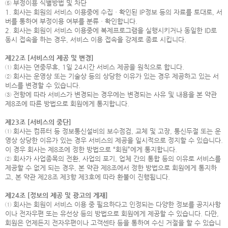
⑤ 부정이용 식별방법 및 차단
1. 회사는 회원의 서비스 이용중에 수집ㆍ확인된 IP정보 등의 자료를 토대로, 서
버를 통하여 부정이용 여부를 분류ㆍ확인합니다.
2. 회사는 회원이 서비스 이용중에 복제프로그램을 실행시키거나 동일한 ID로
동시 접속을 하는 경우, 서비스 이용 접속을 강제로 종료 시킵니다.
제22조 [서비스의 제공 및 변경]
① 회사는 연중무휴, 1일 24시간 서비스 제공을 원칙으로 합니다.
② 회사는 운영상 또는 기술상 등의 상당한 이유가 있는 경우 제공하고 있는 서
비스를 변경할 수 있습니다.
③ 전항에 따라 서비스가 변경되는 경우에는 변경되는 사유 및 내용을 본 약관
제8조에 따른 방법으로 회원에게 통지합니다.
제23조 [서비스의 중단]
① 회사는 컴퓨터 등 정보통신설비의 보수점검, 교체 및 고장, 통신두절 또는 운
영상 상당한 이유가 있는 경우 서비스의 제공을 일시적으로 정지할 수 있습니다.
이 경우 회사는 제8조에 정한 방법으로 “회원”에게 통지합니다.
② 회사가 사업종목의 전환, 사업의 포기, 업체 간의 통합 등의 이유로 서비스를
제공할 수 없게 되는 경우, 본 약관 제8조에서 정한 방법으로 회원에게 통지하
고, 본 약관 제28조 제3항 제3호에 따라 환불이 진행됩니다.
제24조 [정보의 제공 및 광고의 게재]
① 회사는 회원이 서비스 이용 중 필요하다고 인정되는 다양한 정보를 공지사항
이나 전자우편 또는 유선상 등의 방법으로 회원에게 제공할 수 있습니다. 다만,
회원은 언제든지 전자우편이나 고객센타 등을 통하여 수신 거절을 할 수 있습니