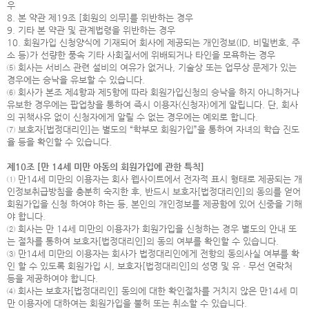
우
8. 본 약관 제19조 [회원의 의무]를 위반하는 경우
9. 기타 본 약관 및 관계법령을 위반하는 경우
10. 회원가입 신청양식에 기재되어 회사에 제공되는 개인정보(ID, 비밀번호, 주
소 등)가 선량한 풍속 기타 사회질서에 위배되거나 타인을 모욕하는 경우
⑤ 회사는 서비스 관련 설비의 여유가 없거나, 기술상 또는 업무상 문제가 있는
경우에는 승낙을 유보할 수 있습니다.
⑥ 회사가 본조 제4항과 제5항에 따라 회원가입신청의 승낙을 하지 아니하거나
유보한 경우에는 팝업창을 통하여 즉시 이용자(신청자)에게 알립니다. 단, 회사
의 귀책사유 없이 신청자에게 알릴 수 없는 경우에는 예외로 합니다.
⑦ 보호자[법정대리인]는 별도의 “학부모 회원가입”을 통하여 자녀의 학습 진도
율 등을 확인할 수 있습니다.
제10조 [만 14세 미만 아동의 회원가입에 관한 특칙]
① 만14세 미만의 이용자는 회사 웹사이트에서 전자적 표시 형태로 제공되는 개
인정보취급방침을 충분히 숙지한 후, 반드시 보호자[법정대리인]의 동의를 얻어
회원가입을 신청 하여야 하는 등, 본인의 개인정보를 제공함에 있어 신중을 기해
야 합니다.
② 회사는 만 14세 미만의 이용자가 회원가입을 신청하는 경우 별도의 안내 또
는 절차를 통하여 보호자[법정대리인]의 동의 여부를 확인할 수 있습니다.
③ 만14세 미만의 이용자는 회사가 법정대리인에게 전항의 동의사실 여부를 확
인 할 수 있도록 회원가입 시, 보호자[법정대리인]의 성명 및 유ㆍ무선 연락처
등을 제공하여야 합니다.
④ 회사는 보호자[법정대리인] 동의에 대한 확인절차를 거치지 않은 만14세 미
만 이용자에 대하여는 회원가입을 불허 또는 취소할 수 있습니다.