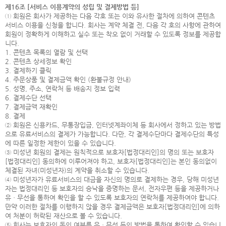
제16조 [서비스 이용계약의 성립 및 결제방법 등]
① 회원은 회사가 제공하는 다음 각호 또는 이와 유사한 절차에 의하여 콘텐츠
서비스 이용을 신청을 합니다. 회사는 계약 체결 전, 다음 각 호의 사항에 관하여
회원이 정확하게 이해하고 실수 또는 착오 없이 거래할 수 있도록 정보를 제공합
니다.
1. 콘텐츠 목록의 열람 및 선택
2. 콘텐츠 상세정보 확인
3. 결제하기 클릭
4. 주문상품 및 결제금액 확인 (환불규정 안내)
5. 성명, 주소, 연락처 등 배송지 정보 입력
6. 결제수단 선택
7. 결제금액 재확인
8. 결제
② 회원은 신용카드, 무통장입금, 인터넷계좌이체 등 회사에서 정하고 있는 방법
으로 유료서비스의 결제가 가능합니다. 다만, 각 결제수단마다 결제수단의 특성
에 따른 일정한 제한이 있을 수 있습니다.
③ 미성년 회원의 결제는 원칙적으로 보호자[법정대리인]의 명의 또는 보호자
[법정대리인] 동의하에 이루어져야 하고, 보호자[법정대리인]는 본인 동의없이
체결된 자녀(미성년자)의 계약을 취소할 수 있습니다.
④ 미성년자가 유료서비스의 대금을 자신의 명의로 결제하는 경우, 당해 미성년
자는 법정대리인 등 보호자의 승낙을 증명하는 문서, 전자우편 등을 제공하거나
유ㆍ무선을 통하여 확인을 할 수 있도록 보호자의 연락처를 제공하여야 합니다.
만약 이러한 절차를 이행하지 않을 경우 결제금액은 보호자[법정대리인]에 의하
여 처분이 허락된 재산으로 볼 수 있습니다.
⑤ 회사는 보호자의 동의 여부를 유ㆍ무선 등의 방법을 통하여 확인할 수 있습니