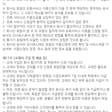
다.
⑥ 회사는 회원의 유료서비스 이용신청이 다음 각 호에 해당하는 경우에는 승낙
하지 않거나, 그 사유가 해소될 때까지 승낙을 유보할 수 있습니다.
1. 유료 서비스의 이용요금을 납입하지 않는 경우
2. 유료 서비스 신청금액 총액과 입금총액이 일치하지 않은 경우
3. 기타 합리적인 이유가 있는 경우로서 회사가 필요하다고 인정되는 경우
⑦ 회사는 회원이 본 조 위 조항의 절차에 따라 유료서비스 이용을 신청할 경우,
승낙의 의사표시로써 본 약관 제8조의 방법을 통하여 회원에게 통지하고, 승낙
의 통지가 회원에게 도달한 시점에 계약이 성립한 것으로 봅니다.
⑧ 회사의 승낙의 의사표시에는 회원의 이용신청에 대한 확인 및 서비스제공 가
능여부, 이용신청의 정정, 취소 등에 관한 정보 등을 포함합니다.
제17조 [교재의 구입 및 배송 등]
① 교재 구입은 회사 웹사이트 및 학원에서 신청 가능합니다.
② 교재의 판매는 강좌를 수강 신청한 회원만을 대상으로 하고, 교재만 별도로
판매하지는 아니합니다.
③ 교재는 회원의 구매결제가 완료된 시점으로부터 7일 이내에 학원에서 지급
하는 것을 원칙으로 하고 있으며, 천재지변, 교재의 재고 부족 등으로 지급이 지
연될 수 있습니다.
④ 파손, 파본,등의 문제가 발생할 경우 회사는 추가 비용 없이 재 지급하거나 환
불해 드립니다. 이때, 회원은 반드시 지급받은 교재를 회사에 반송해야 합니다.
⑥ 전항에 해당하지 않는 교환, 환불의 경우 반환에 필요한 비용은 회원이 부담
합니다.
⑦ 교재에 관한 기타사항은 고객센터를 통하여 안내 받을 수 있습니다.
⑧ 회원이 교재를 구매하는 경우, 회사는 개인정보취급방침에 따라 회원의 최소