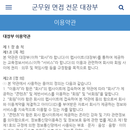
군무원 면접 전문 대장부
로그인
이용약관
회원가입
대장부 이용약관
공지사항
제 1 장 총 칙
나의 강의실
제1조 [목 적]
본 약관은 대장부(이하 “회사”라 합니다)이 웹사이트(대장부)를 통하여 제공하
는 교육정보서비스(이하 “서비스”라 합니다)의 이용과 관련하여 회사와 회원 사
군무원 면접 교재
이에 권리ㆍ의무 및 책임사항 등을 규정함을 목적으로 합니다.
군무원 면접 후기
제2조 [정 의]
① 본 약관에서 사용하는 용어의 정의는 다음과 같습니다.
질문과 답변
1. “이용자”라 함은 “회사”의 웹사이트에 접속하여 본 약관에 따라 “회사”가 제
공하는 “콘텐츠” 및 제반서비스를 이용하는 “회원” 및 “비회원”을 말합니다.
2. “회원”이라 함은 회사의 웹사이트에 접속하여 본 약관에 동의 함으로써 회사
군무원 면접 신청
와 이용계약을 체결하고 아이디(ID)를 부여받은 자로서 회사가 제공하는 정보와
서비스를 지속적으로 이용할 수 있는 자를 말합니다.
마이페이지
3. “콘텐츠”라 함은 회사 웹사이트에서 제공하는 온라인 강좌 및 기타 관련정보
를 의미함으로서, 정보통신망이용촉진 및 정보보호 등에 관한 법률 제2조 제1항
제1호의 규정에 의한 정보통신망에서 사용되는 부호ㆍ문자ㆍ음성ㆍ음향ㆍ이미