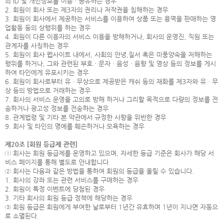
의 ID 및 개인정보를 이용ㆍ공유하는 경우
2. 회원이 회사 또는 제3자의 권리나 저작권을 침해하는 경우
3. 회원이 회사에서 제공하는 서비스를 이용하여 상품 또는 용역을 판매하는 영
업활동 등의 상행위를 하는 경우
4. 회원이 다른 이용자의 서비스 이용을 방해하거나, 회사의 운영진, 직원 또는
관계자를 사칭하는 경우
5. 회원이 회사 웹사이트 내에서, 사회의 안녕,질서 혹은 미풍양속을 저해하는
행위를 하거나, 그와 관련된 부호ㆍ문자ㆍ음성ㆍ음향 및 영상 등의 정보를 게시
하여 타인에게 유포시키는 경우
6. 회원이 회사로부터 유ㆍ무상으로 제공받은 캐쉬 등의 재화를 제3자와 유ㆍ무
상 등의 방법으로 거래하는 경우
7. 회사의 서비스 운영을 고의로 방해 하거나 그리할 목적으로 다량의 정보를 전
송하거나 광고성 정보를 전송하는 경우
8. 관계법령 및 기타 본 약관에서 규정한 사항을 위반한 경우
9. 회사 및 타인의 명예를 훼손하거나 모욕하는 경우
제20조 [회원 등급제 관련]
① 회사는 회원 등급제를 운영하고 있으며, 자세한 등급 기준은 회사가 해당 서
비스 페이지를 통해 별도로 안내합니다.
② 회사는 다음과 같은 방법을 통하여 회원의 등급을 올릴 수 있습니다.
1. 회사의 강좌 또는 관련 서비스를 구매하는 경우
2. 회원이 특정 이벤트에 당첨된 경우
3. 기타 회사의 회원 등급 정책에 해당하는 경우
③ 회원 등급은 회원에게 부여한 날로부터 1년간 유효하며 1년이 지나면 자동으
로 소멸된다.